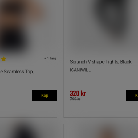
+ 1 färg
Scrunch V-shape Tights, Black
ICANIWILL
me Seamless Top,
320 kr
Köp
K
799 kr