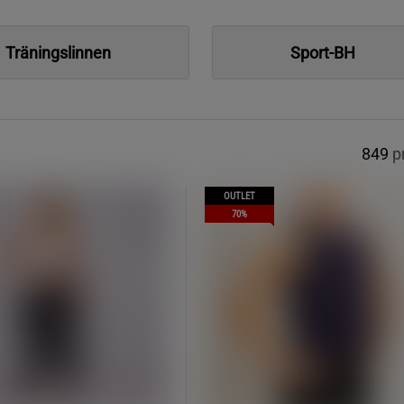
Träningslinnen
Sport-BH
849
p
OUTLET
70%