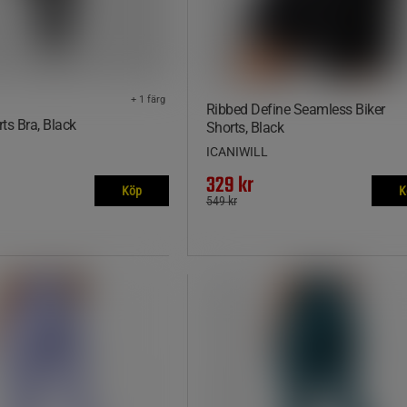
+ 1 färg
Ribbed Define Seamless Biker
ts Bra, Black
Shorts, Black
ICANIWILL
329 kr
Köp
K
549 kr