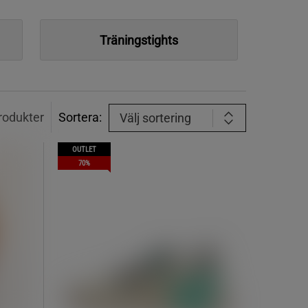
Träningstights
rodukter
Sortera:
Välj sortering
OUTLET
70%