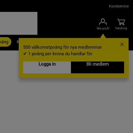
Kundservice
Varukorg
Min profil
oäng
Kampanjer
Outlet
Nyheter
Varumärken
500 välkomstpoäng för nya medlemmar
✔ 1 poäng per krona du handlar för
Logga in
Bli medlem