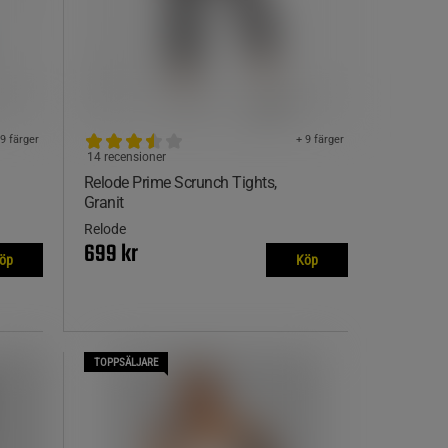
 9 färger
+ 9 färger
14 recensioner
Relode Prime Scrunch Tights,
Granit
Relode
699 kr
öp
Köp
TOPPSÄLJARE