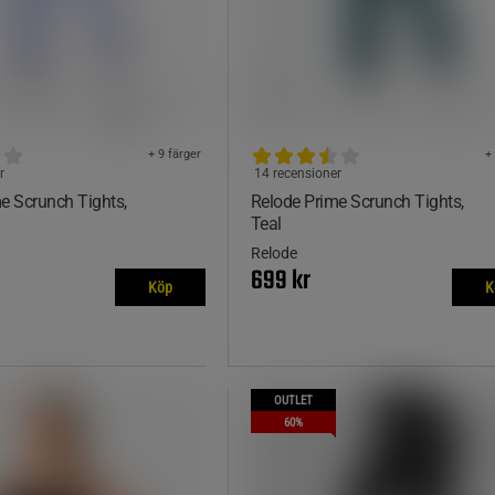
+ 9 färger
+
r
14 recensioner
e Scrunch Tights,
Relode Prime Scrunch Tights,
Teal
Relode
699 kr
Köp
K
OUTLET
60%