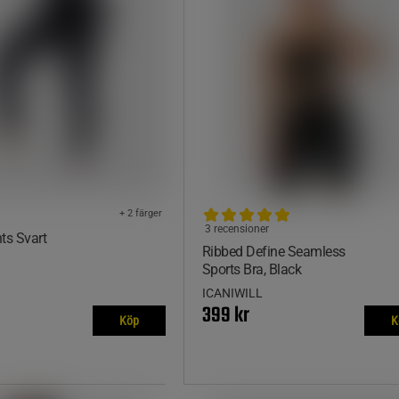
+ 2 färger
3 recensioner
ts Svart
Ribbed Define Seamless
Sports Bra, Black
ICANIWILL
399 kr
Köp
K