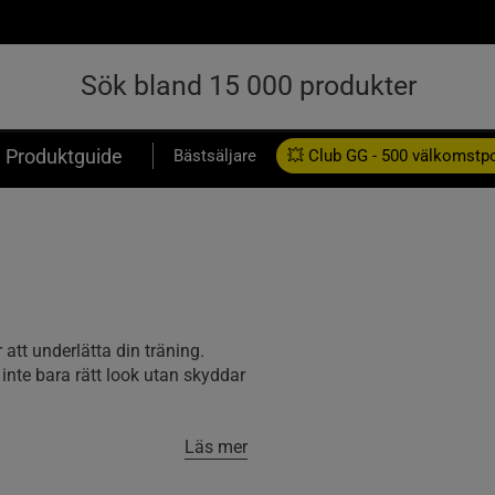
Produktguide
Bästsäljare
💥 Club GG - 500 välkomstp
Presentkort
att underlätta din träning.
inte bara rätt look utan skyddar
Läs mer