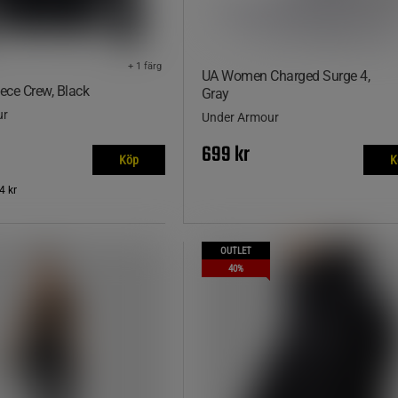
+ 1 färg
UA Women Charged Surge 4,
eece Crew, Black
Gray
ur
Under Armour
699 kr
Köp
K
4 kr
OUTLET
40%