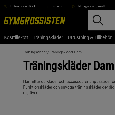
Hoppa till innehållet
Fri frakt över 499 kr
Fri retur
14 dagars ångerrätt
Kosttillskott
Träningskläder
Utrustning & Tillbehör
Träningskläder /
Träningskläder Dam
Träningskläder Dam
Här hittar du kläder och accessoarer anpassade för 
Funktionskläder och snygga träningskläder ger dig 
dig även...