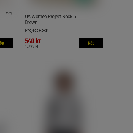
+ 1 färg
UA Women Project Rock 6,
Brown
Project Rock
540 kr
öp
Köp
1.799 kr