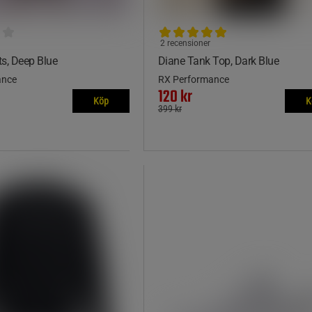
2 recensioner
ts, Deep Blue
Diane Tank Top, Dark Blue
ance
RX Performance
120 kr
Köp
K
399 kr