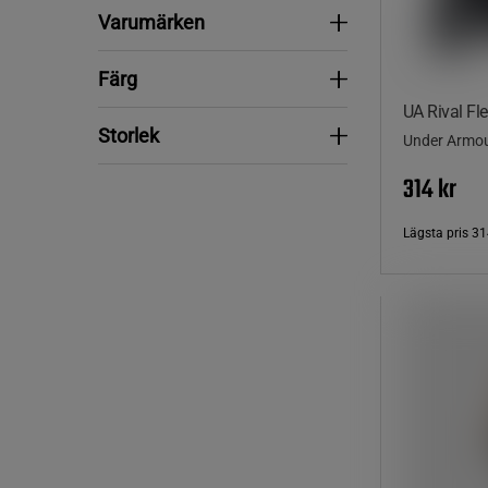
Varumärken
Varumärken
Färg
Färg
UA Rival Fl
Storlek
Storlek
Under Armo
314 kr
Lägsta pris
31