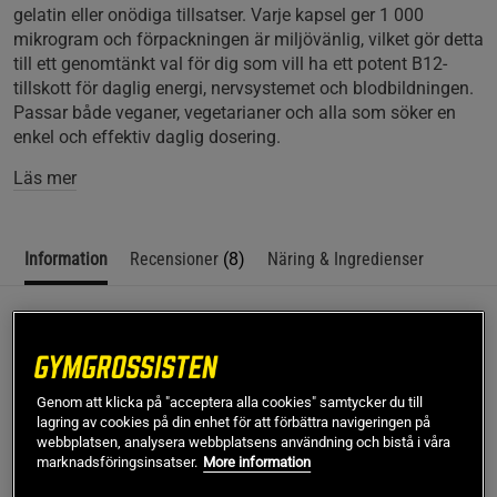
gelatin eller onödiga tillsatser. Varje kapsel ger 1 000
mikrogram och förpackningen är miljövänlig, vilket gör detta
till ett genomtänkt val för dig som vill ha ett potent B12-
tillskott för daglig energi, nervsystemet och blodbildningen.
Passar både veganer, vegetarianer och alla som söker en
enkel och effektiv daglig dosering.
Läs mer
Information
Recensioner
(8)
Näring & Ingredienser
Beskrivning
Vitamin B12 från Vitaprana med 110 kapslar är ett B12-
Genom att klicka på "acceptera alla cookies" samtycker du till
tillskott för dagligt bruk, utvecklat för dig som vill ha enkel
lagring av cookies på din enhet för att förbättra navigeringen på
dosering och hög kvalitet. Varje kapsel innehåller 1 000
webbplatsen, analysera webbplatsens användning och bistå i våra
mikrogram vitamin B12 i form av metylkobalamin och
marknadsföringsinsatser.
More information
adenosylkobalamin – två biologiskt aktiva former som