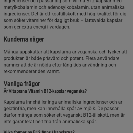
ingredienser och passar dig som vill ha B12-kapslar med
metylkobalamin och adenosylkobalamin, utan animaliska
ingredienser. Det är ett kosttillskott med hög kvalitet för dig
som söker vitaminer för dagligt bruk – lättsvalda kapslar
som ger extra energi i vardagen.
Kunderna säger
Många uppskattar att kapslarna är veganska och tycker att
produkten är både prisvärd och potent. Flera användare
nämner att de är nöjda efter lång tids användning och
rekommenderar den varmt.
Vanliga frågor
Är Vitaprana Vitamin B12-kapslar veganska?
Kapslarna innehåller inga animaliska ingredienser och är
gelatinfria, men kan innehålla spår av mjölk. De passar
därför många som söker ett veganskt B12-tillskott, men är
inte garanterat helt fria från animaliska spår.
Vilka former av B12 finns i kapslarna?