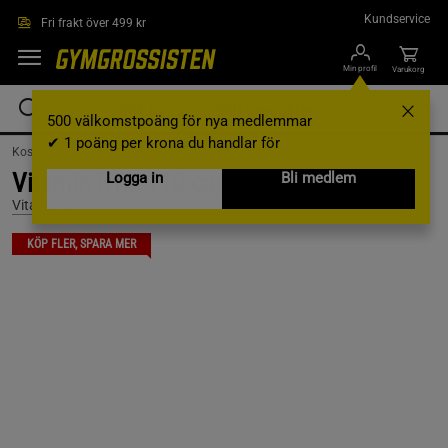
Hoppa till innehållet
Kundservice
Fri frakt över 499 kr
Min profil
Varukorg
500 välkomstpoäng för nya medlemmar
✔ 1 poäng per krona du handlar för
Kosttillskott /
Vitaminer & Mineraler /
B-Vitamin
Vitamin B12, 110 caps
Logga in
Bli medlem
Vitaprana
KÖP FLER, SPARA MER