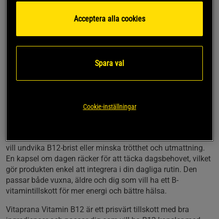
kroppen lätt kan ta upp. Det gör produkten till ett potent
B12-tillskott och ett bra val för både veganer, vegetarianer
Acceptera alla cookies
och dig som söker B12-kapslar för daglig användning.
Kapslarna är tillverkade utan gelatin, magnesiumstearat
eller cellulosa och innehåller i stället pullulan och rismjöl.
Spara val
Det ger lättsvalda kosttillskott utan onödiga tillsatser, vilket
passar även för personer med känslig mage. Förpackningen
är miljövänlig med återvinningsbara material, vilket gör
detta B12-tillskott med återvinningsbar förpackning till ett
Cookie-inställningar
genomtänkt val för en hälsosam livsstil.
Vitamin B12 bidrar till normal funktion hos nervsystemet
och normal blodbildning, och är särskilt viktigt för dig som
vill undvika B12-brist eller minska trötthet och utmattning.
En kapsel om dagen räcker för att täcka dagsbehovet, vilket
gör produkten enkel att integrera i din dagliga rutin. Den
passar både vuxna, äldre och dig som vill ha ett B-
vitamintillskott för mer energi och bättre hälsa.
Vitaprana Vitamin B12 är ett prisvärt tillskott med bra