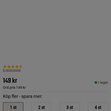
8 recensioner
149 kr
I lager
Ord.pris
149 kr
Köp fler - spara mer:
1
st
2
st
3
st
4
st