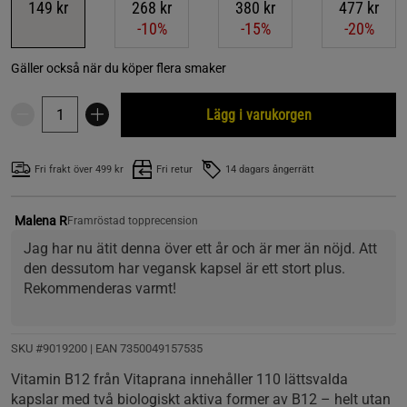
149 kr
268 kr
380 kr
477 kr
-10%
-15%
-20%
Gäller också när du köper flera smaker
Lägg i varukorgen
Fri frakt över 499 kr
Fri retur
14 dagars ångerrätt
Malena R
Framröstad topprecension
Jag har nu ätit denna över ett år och är mer än nöjd. Att 
den dessutom har vegansk kapsel är ett stort plus. 
Rekommenderas varmt!
SKU #9019200
| EAN
7350049157535
Vitamin B12 från Vitaprana innehåller 110 lättsvalda
kapslar med två biologiskt aktiva former av B12 – helt utan