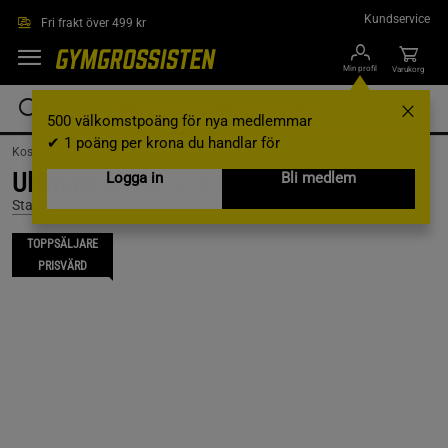
Hoppa till innehållet
Kundservice
Fri frakt över 499 kr
Min profil
Varukorg
500 välkomstpoäng för nya medlemmar
✔ 1 poäng per krona du handlar för
Kosttillskott /
Aminosyror /
BCAA
Ultimate BCAA, 285 g, Apple
Logga in
Bli medlem
Star Nutrition
TOPPSÄLJARE
PRISVÄRD