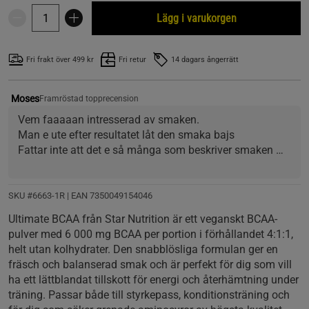
Lägg i varukorgen
Fri frakt över 499 kr
Fri retur
14 dagars ångerrätt
Moses
Framröstad topprecension
Vem faaaaan intresserad av smaken. 
Man e ute efter resultatet låt den smaka bajs 
Fattar inte att det e så många som beskriver smaken 
som barn
SKU #6663-1R | EAN
7350049154046
Ultimate BCAA från Star Nutrition är ett veganskt BCAA-
pulver med 6 000 mg BCAA per portion i förhållandet 4:1:1,
helt utan kolhydrater. Den snabblösliga formulan ger en
fräsch och balanserad smak och är perfekt för dig som vill
ha ett lättblandat tillskott för energi och återhämtning under
träning. Passar både till styrkepass, konditionsträning och