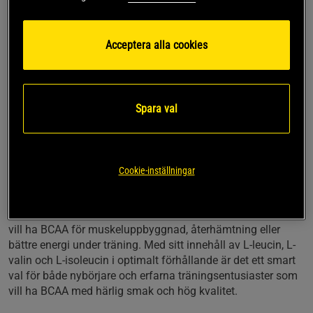
träningspass. Den snabblösliga formulan gör att pulvret
blandas ut enkelt i vatten, vilket ger en fräsch och härlig
smak utan konstgjorda inslag. Det gör Ultimate BCAA till ett
Acceptera alla cookies
populärt val för dig som vill ha BCAA med god smak och
bra blandbarhet inför eller under träningen.
Med flera smakalternativ och naturliga aromer är Ultimate
Spara val
BCAA ett tillskott som passar både för daglig träning och
intensiva pass. Oavsett om du tränar på morgonen, kvällen
eller vill ha extra energi under passet, är detta ett BCAA som
är lätt att dricka och ger en uppfriskande känsla. Produkten
Cookie-inställningar
är även fri från animaliska ingredienser och passar dig som
söker ett veganskt BCAA-tillskott.
Ultimate BCAA är ett energigivande kosttillskott för dig som
vill ha BCAA för muskeluppbyggnad, återhämtning eller
bättre energi under träning. Med sitt innehåll av L-leucin, L-
valin och L-isoleucin i optimalt förhållande är det ett smart
val för både nybörjare och erfarna träningsentusiaster som
vill ha BCAA med härlig smak och hög kvalitet.