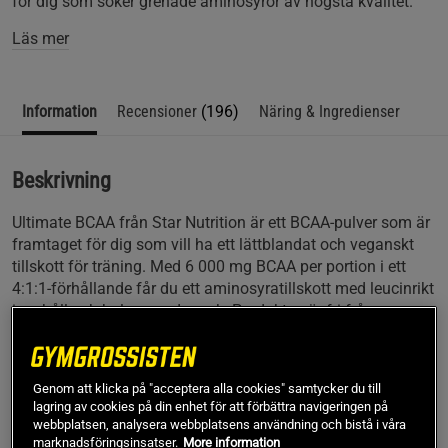
för dig som söker grenade aminosyror av högsta kvalitet.
Läs mer
Information
Recensioner
(196)
Näring & Ingredienser
Beskrivning
Ultimate BCAA från Star Nutrition är ett BCAA-pulver som är
framtaget för dig som vill ha ett lättblandat och veganskt
tillskott för träning. Med 6 000 mg BCAA per portion i ett
4:1:1-förhållande får du ett aminosyratillskott med leucinrikt
innehåll och balanserad smak. Produkten är fri från
kolhydrater och innehåller enbart veganska ingredienser,
vilket gör den till ett bra val för både veganer och dig som
söker grenade aminosyror utan socker.
Genom att klicka på "acceptera alla cookies" samtycker du till
lagring av cookies på din enhet för att förbättra navigeringen på
Ultimate BCAA är utvecklad för att passa allt från
webbplatsen, analysera webbplatsens användning och bistå i våra
styrketräning och crossfit till konditionspass och längre
marknadsföringsinsatser.
More information