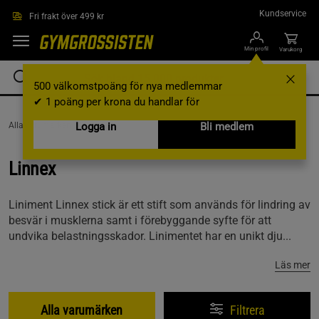
Hoppa till innehållet
Kundservice
Fri frakt över 499 kr
Min profil
Varukorg
500 välkomstpoäng för nya medlemmar
✔ 1 poäng per krona du handlar för
AllaVarumärken /
Logga in
Linnex
Bli medlem
Linnex
Liniment Linnex stick är ett stift som används för lindring av
besvär i musklerna samt i förebyggande syfte för att
undvika belastningsskador. Linimentet har en unikt dju...
Läs mer
Alla varumärken
Filtrera