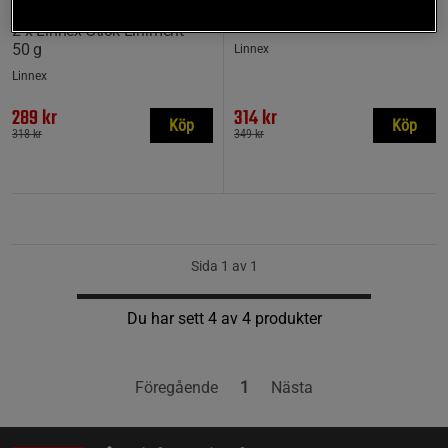
Linnex Stick Liniment 50 g
1 recensioner
+ Värmekräm Burk 100 ml
2 x Linnex Stick Liniment
50 g
Linnex
Linnex
289 kr
314 kr
Köp
Köp
318 kr
349 kr
Sida 1 av 1
Du har sett 4 av 4 produkter
Föregående
1
Nästa