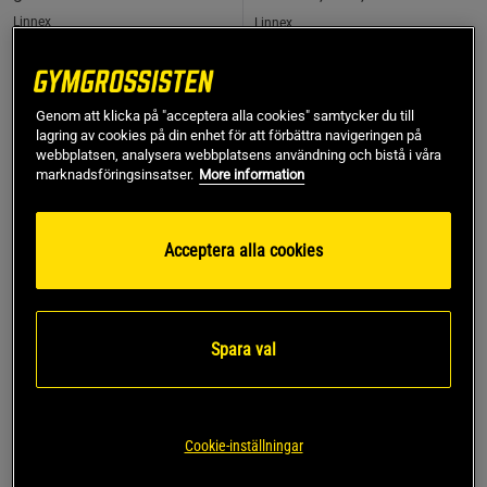
Linnex
Linnex
179 kr
199 kr
Köp
Köp
Genom att klicka på "acceptera alla cookies" samtycker du till
lagring av cookies på din enhet för att förbättra navigeringen på
webbplatsen, analysera webbplatsens användning och bistå i våra
marknadsföringsinsatser.
More information
9%
10%
Acceptera alla cookies
Spara val
Cookie-inställningar