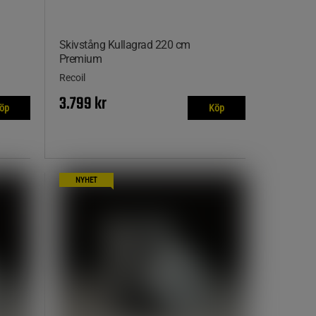
Skivstång Kullagrad 220 cm
Premium
Recoil
3.799 kr
öp
Köp
NYHET