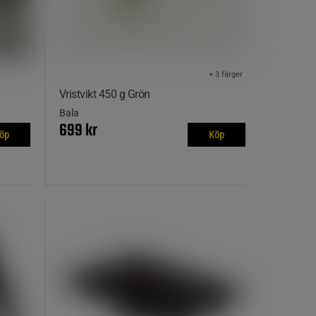
+ 3 färger
Vristvikt 450 g Grön
Bala
699 kr
öp
Köp