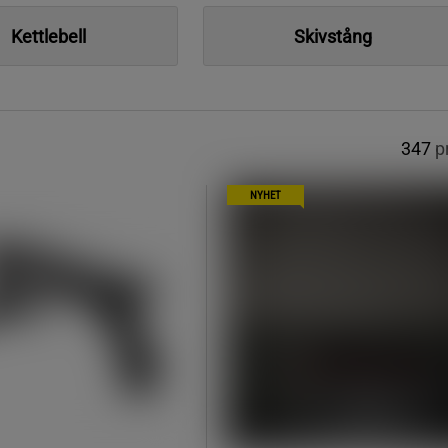
Kettlebell
Skivstång
347
p
NYHET