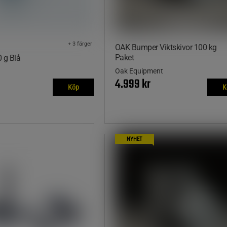
+ 3 färger
OAK Bumper Viktskivor 100 kg
Paket
0 g Blå
Oak Equipment
4.999 kr
Köp
K
NYHET