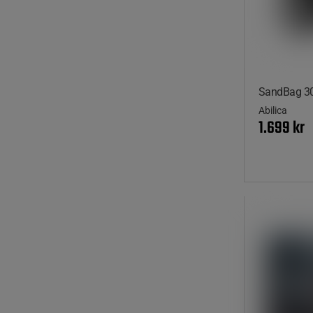
SandBag 30
Abilica
1.699 kr