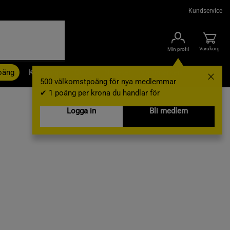
Kundservice
Varukorg
Min profil
oäng
Kampanjer
Outlet
Nyheter
Varumärken
500 välkomstpoäng för nya medlemmar
✔ 1 poäng per krona du handlar för
Logga in
Bli medlem