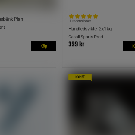
gsbänk Plan
1 recensioner
ent
Handledsvikter 2x1 kg
Casall Sports Prod
399 kr
Köp
K
NYHET