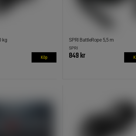
 kg
SPRI BattleRope 5,5 m
SPRI
849 kr
Köp
K