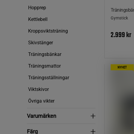
Hopprep
Träningsbä
Gymstick
Kettlebell
Kroppsviktsträning
2.999 kr
Skivstänger
Träningsbänkar
Träningsmattor
NYHET
Träningsställningar
Viktskivor
Övriga vikter
Varumärken
Varumärken
Färg
Färg