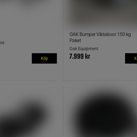
OAK Bumper Viktskivor 150 kg
Paket
ess
Oak Equipment
7.999 kr
Köp
K