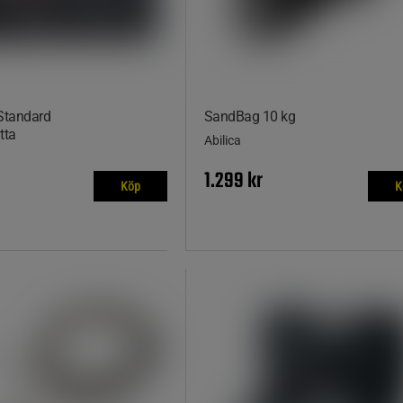
Standard
SandBag 10 kg
tta
Abilica
1.299 kr
Köp
K