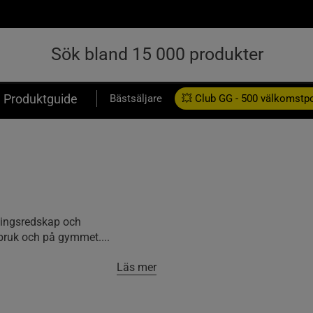
Produktguide
Bästsäljare
💥 Club GG - 500 välkomstp
Presentkort
äningsredskap och
ruk och på gymmet....
Läs mer