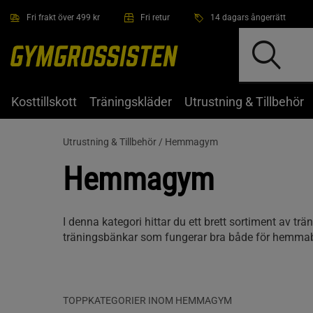
Hoppa till innehållet
Fri frakt över 499 kr
Fri retur
14 dagars ångerrätt
Kosttillskott
Träningskläder
Utrustning & Tillbehör
Utrustning & Tillbehör /
Hemmagym
Hemmagym
I denna kategori hittar du ett brett sortiment av tr
träningsbänkar som fungerar bra både för hemmab
TOPPKATEGORIER INOM HEMMAGYM