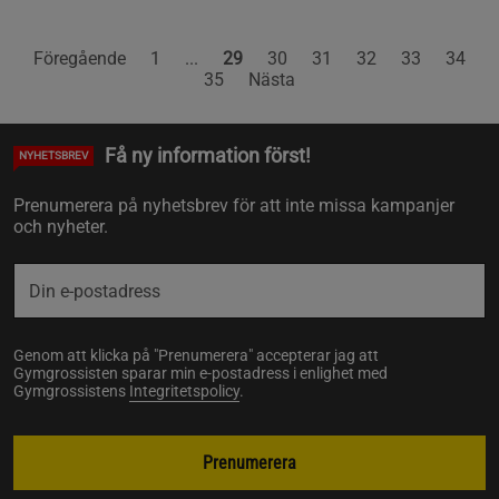
Föregående
1
...
29
30
31
32
33
34
35
Nästa
Få ny information först!
NYHETSBREV
Prenumerera på nyhetsbrev för att inte missa kampanjer
och nyheter.
Genom att klicka på "Prenumerera" accepterar jag att
Gymgrossisten sparar min e-postadress i enlighet med
Gymgrossistens
Integritetspolicy
.
Prenumerera