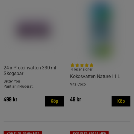
24 x Proteinvatten 330 ml
4 recensioner
Skogsbär
Kokosvatten Naturell 1 L
Better You
Vita Coco
Pant är inkluderat.
499 kr
46 kr
Köp
Köp