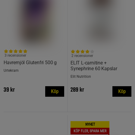
3 recensioner
2 recensioner
Havremjöl Glutenfri 500 g
ELIT L-carnitine +
Synephrine 60 Kapslar
Urtekram
Elit Nutrition
39 kr
289 kr
Köp
Köp
NYHET
KÖP FLER, SPARA MER