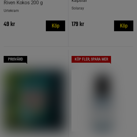
kapslar
Riven Kokos 200 g
Solaray
Urtekram
49 kr
179 kr
Köp
Köp
PRISVÄRD
KÖP FLER, SPARA MER