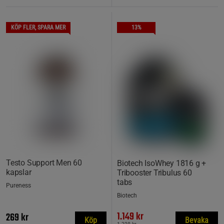
KÖP FLER, SPARA MER
13%
Testo Support Men 60
Biotech IsoWhey 1816 g +
kapslar
Tribooster Tribulus 60
tabs
Pureness
Biotech
1.149 kr
269 kr
Köp
Bevaka