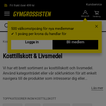
Hoppa till innehållet
Kundservice
Fri frakt över 499 kr
Min profil
Varukorg
500 välkomstpoäng för nya medlemmar
✔ 1 poäng per krona du handlar för
Kosttillskott
Logga in
Bli medlem
Kosttillskott & Livsmedel
Vi har ett brett sortiment av kosttillskott och livsmedel.
Använd kategoriträdet eller vår sökfunktion för att enkelt
navigera till de produkter som intresserar dig eller...
Läs mer
TOPPKATEGORIER INOM KOSTTILLSKOTT