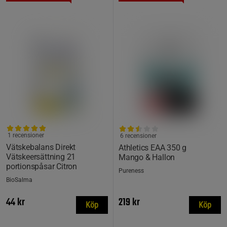
1 recensioner
6 recensioner
Vätskebalans Direkt
Athletics EAA 350 g
Vätskeersättning 21
Mango & Hallon
portionspåsar Citron
Pureness
BioSalma
44 kr
219 kr
Köp
Köp