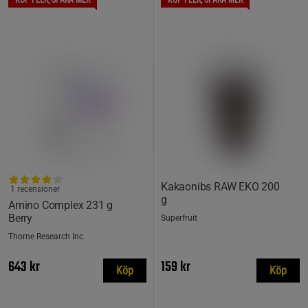
KÖP FLER, SPARA MER
KÖP FLER, SPARA MER
Kakaonibs RAW EKO 200
1 recensioner
g
Amino Complex 231 g
Berry
Superfruit
Thorne Research Inc.
643 kr
159 kr
Köp
Köp