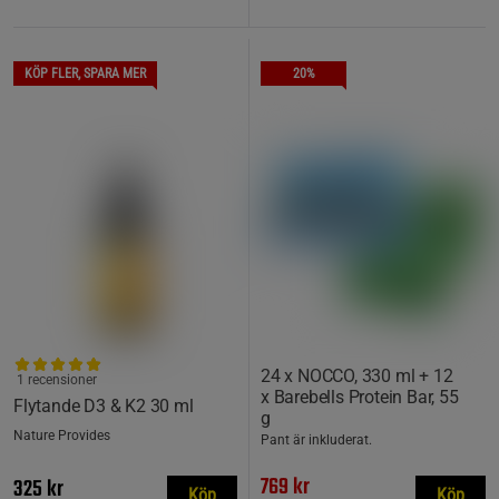
KÖP FLER, SPARA MER
20%
24 x NOCCO, 330 ml + 12
1 recensioner
x Barebells Protein Bar, 55
Flytande D3 & K2 30 ml
g
Nature Provides
Pant är inkluderat.
769 kr
325 kr
Köp
Köp