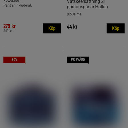
Powerade
Vätskeersättning 21
Pant är inkluderat.
portionspåsar Hallon
BioSalma
279 kr
44 kr
Köp
Köp
349 kr
30%
PRISVÄRD