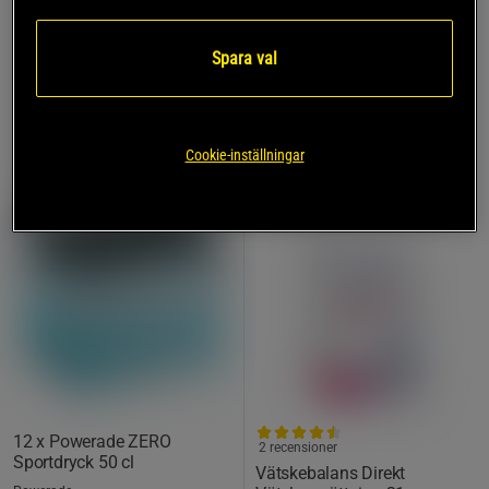
217 kr
643 kr
Köp
Köp
Spara val
20%
KÖP FLER, SPARA MER
Cookie-inställningar
12 x Powerade ZERO
2 recensioner
Sportdryck 50 cl
Vätskebalans Direkt